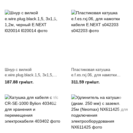
2Х0,75, 1,5М E.NEXT l020003
Шнур с вилкой
Пластиковая катушка
e.wire.plug.black.1,5, 3х1,5,
e.f.es.rxj.06, для намотки
1,2м, черный E.NEXT l020014
кабеля E.NEXT s042203
187.88 грн/шт.
311.59 грн/шт.