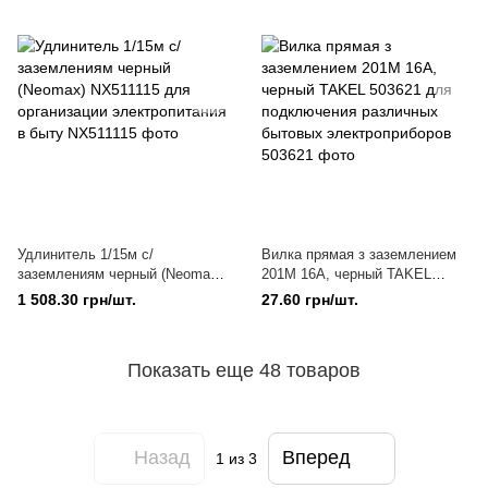
организации электропитания в
подключения электроприборов
быту
Удлинитель 1/15м с/
Вилка прямая з заземлением
заземлениям черный (Neomax)
201M 16A, черный TAKEL
NX511115 для организации
503621 для подключения
1 508.30 грн/шт.
27.60 грн/шт.
электропитания в быту
различных бытовых
электроприборов
Показать еще 48 товаров
Назад
Вперед
1
из 3