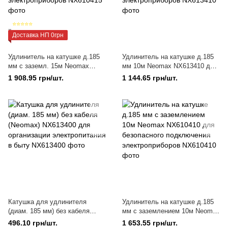
⭐⭐⭐⭐⭐
Доставка НП 0грн
Удлинитель на катушке д.185
Удлинитель на катушке д.185
мм с заземл. 15м Neomax
мм 10м Neomax NX613410 для
NX610415 для безопасного
безопасного подключения
1 908.95 грн/шт.
1 144.65 грн/шт.
подключения электроприборов
электроприборов
Катушка для удлинителя
Удлинитель на катушке д.185
(диам. 185 мм) без кабеля
мм с заземлением 10м Neomax
(Neomax) NX613400 для
NX610410 для безопасного
496.10 грн/шт.
1 653.55 грн/шт.