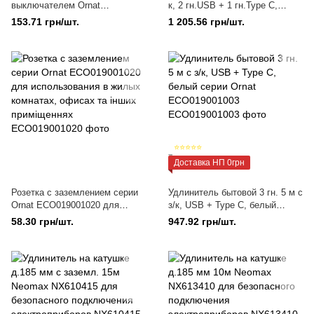
выключателем Ornat
к, 2 гн.USB + 1 гн.Type C,
ECO019001026 подключение
белый серии Ornat
153.71 грн/шт.
1 205.56 грн/шт.
электроприборов и управление
ECO019001015
освещением
⭐⭐⭐⭐⭐
Доставка НП 0грн
Розетка с заземлением серии
Удлинитель бытовой 3 гн. 5 м с
Ornat ECO019001020 для
з/к, USB + Type C, белый
использования в жилых
серии Ornat ECO019001003
58.30 грн/шт.
947.92 грн/шт.
комнатах, офисах та інших
приміщеннях