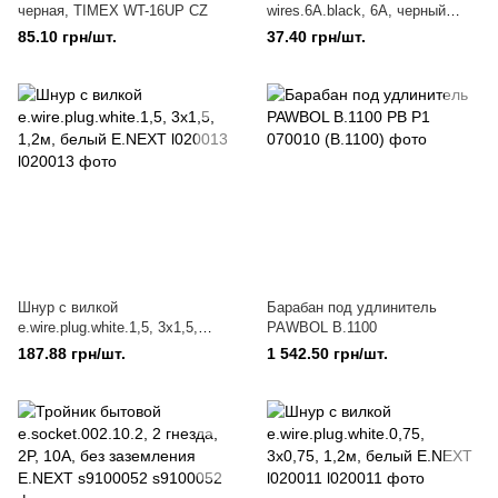
черная, TIMEX WT-16UP CZ
wires.6A.black, 6А, черный
E.NEXT l020002
85.10 грн/шт.
37.40 грн/шт.
Шнур с вилкой
Барабан под удлинитель
e.wire.plug.white.1,5, 3х1,5,
PAWBOL B.1100
1,2м, белый E.NEXT l020013
187.88 грн/шт.
1 542.50 грн/шт.