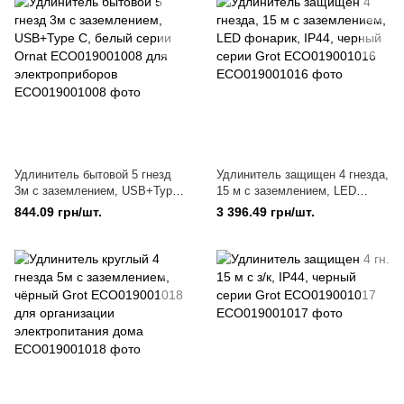
Удлинитель бытовой 5 гнезд
Удлинитель защищен 4 гнезда,
3м с заземлением, USB+Type
15 м с заземлением, LED
C, белый серии Ornat
фонарик, IP44, черный серии
844.09 грн/шт.
3 396.49 грн/шт.
ECO019001008 для
Grot ECO019001016
электроприборов