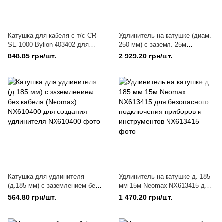
Катушка для кабеля с т/с CR-
Удлинитель на катушке (диам.
SE-1000 Bylion 403402 для
250 мм) с заземл. 25м
хранения и перемещения
(Neomax) NX611425 для
848.85 грн/шт.
2 929.20 грн/шт.
электрокабеля
подключения
электрооборудования
Катушка для удлинителя
Удлинитель на катушке д. 185
(д.185 мм) с заземлением без
мм 15м Neomax NX613415 для
кабеля (Neomax) NX610400
безопасного подключения
564.80 грн/шт.
1 470.20 грн/шт.
для создания удлинителя
приборов и инструментов