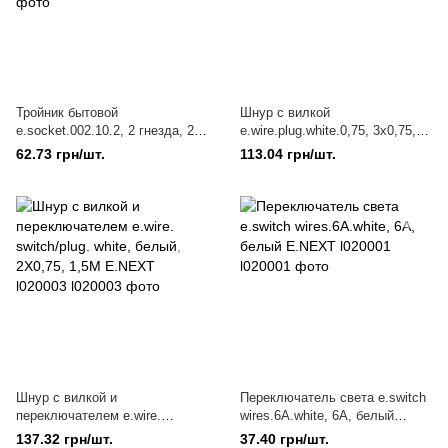
Тройник бытовой
Шнур с вилкой
e.socket.002.10.2, 2 гнезда, 2P,
e.wire.plug.white.0,75, 3х0,75,
10А, без заземления E.NEXT
1,2м, белый E.NEXT l020011
62.73 грн/шт.
113.04 грн/шт.
s9100052
Шнур с вилкой и
Переключатель света e.switch
переключателем e.wire.
wires.6A.white, 6А, белый
switch/plug. white, белый,
E.NEXT l020001
137.32 грн/шт.
37.40 грн/шт.