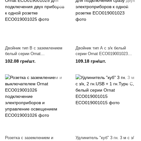
Двойник тип В с заземлением
Двойник тип А с з/к белый
белый серии Ornat
серии Ornat ECO019001023
ECO019001025 для
для подключения сразу двух
102.08 грн/шт.
109.18 грн/шт.
подключения двух приборов к
электроприборов к одной
одной розетке
розетке
Розетка с заземлением и
Удлинитель "куб" 3 гн. 3 м с з/