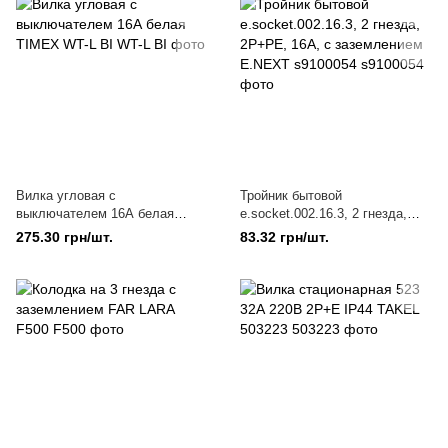
Вилка угловая с
Тройник бытовой
выключателем 16А белая
e.socket.002.16.3, 2 гнезда,
TIMEX WT-L BI
2P+PE, 16А, с заземлением
275.30 грн/шт.
83.32 грн/шт.
Е.NEXT s9100054