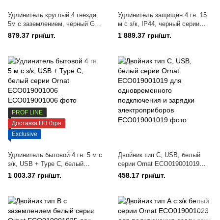
Удлинитель круглый 4 гнезда
Удлинитель защищен 4 гн. 15
5м с заземлением, чёрный Grot
м с з/к, ІР44, черный серии
ECO019001018 для
Grot ECO019001017
879.37 грн/шт.
1 889.37 грн/шт.
организации электропитания
дома
PROF LINE
Доставка НП 0грн
Exclusive
Удлинитель бытовой 4 гн. 5 м с
Двойник тип С, USB, белый
з/к, USB + Type C, белый
серии Ornat ECO019001019
серии Ornat ECO019001006
для одновременного
1 003.37 грн/шт.
458.17 грн/шт.
подключения и зарядки
электроприборов