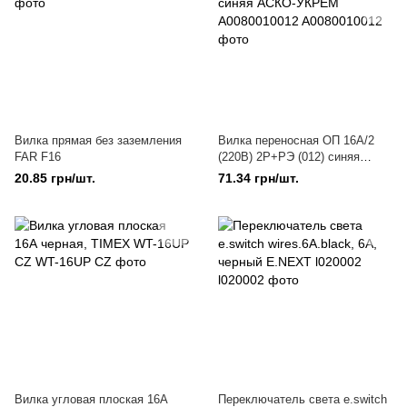
Вилка прямая без заземления
Вилка переносная ОП 16А/2
FAR F16
(220В) 2Р+РЭ (012) синяя
АСКО-УКРЕМ A0080010012
20.85 грн/шт.
71.34 грн/шт.
Вилка угловая плоская 16А
Переключатель света e.switch