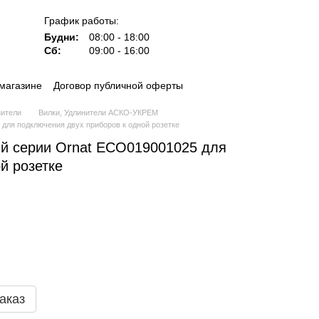
График работы:
Будни:
08:00 - 18:00
Сб:
09:00 - 16:00
магазине
Договор публичной оферты
нители
Вилки, Удлинители АСКО-УКРЕМ
для подключения двух приборов к одной розетке
ый серии Ornat ECO019001025 для
й розетке
аказ