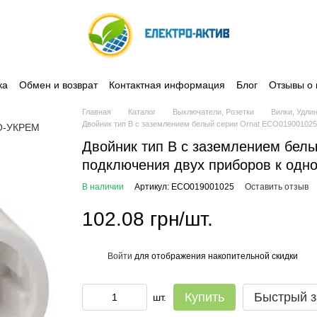
ка
Обмен и возврат
Контактная информация
Блог
Отзывы о 
Главная
Каталог
Выключатели, Розетки
Вилки, Удли
Двойник тип В с заземлением белый серии Ornat ECO019001025 
Двойник тип В с заземлением бел
подключения двух приборов к одно
В наличии
Артикул: ECO019001025
Оставить отзыв
102.08 грн/шт.
Войти
для отображения накопительной скидки
%
Купить
Быстрый з
шт.