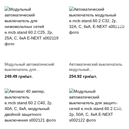
Модульный автоматический
Автоматический выключатель
выключатель для
модульный
низковольтных сетей
e.mcb.stand.60.2.C32, 2р, 32А,
249.49 грн/шт.
254.92 грн/шт.
e.mcb.stand.60.2.C25, 2р, 25А,
C, 6кА, E-NEXT
C, 6кА E-NEXT