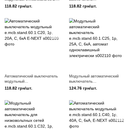
6, 1р
e.mcb.stand.60.1.C16, 1р, 16А,
118.82 грн/шт.
118.82 грн/шт.
C, 6кА E-NEXT
Автоматический выключатель
Модульный автоматический
модульный
выключатель
e.mcb.stand.60.1.C20, 1р, 20А,
e.mcb.stand.60.1.C25, 1р, 25А,
118.82 грн/шт.
124.76 грн/шт.
C, 6кА E-NEXT
C, 6кА, автомат
одноклавишный электрически