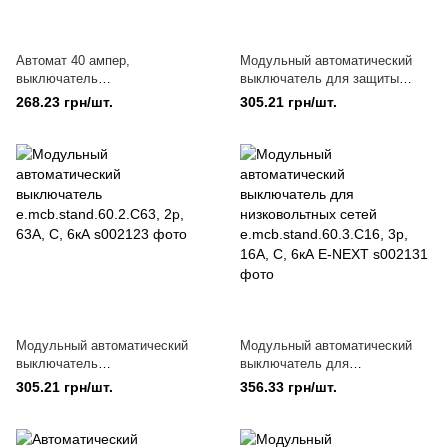
Автомат 40 ампер,
Модульный автоматический
выключатель
выключатель для защиты
e.mcb.stand.60.2.C40, 2р, 40А,
сетей e.mcb.stand.60.2.C50, 2р,
268.23 грн/шт.
305.21 грн/шт.
C, 6кА, модульный двойной
50А, C, 6кА E-NEXT
защитного выключения
Модульный автоматический
Модульный автоматический
выключатель
выключатель для
e.mcb.stand.60.2.C63, 2р, 63А,
низковольтных сетей
305.21 грн/шт.
356.33 грн/шт.
C, 6кА
e.mcb.stand.60.3.C16, 3р, 16А,
C, 6кА E-NEXT