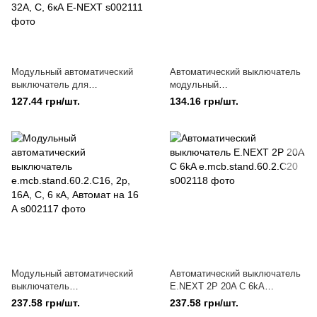
Модульный автоматический
Автоматический выключатель
выключатель для
модульный
низковольтных сетей
e.mcb.stand.60.1.C40, 1р, 40А,
127.44 грн/шт.
134.16 грн/шт.
e.mcb.stand.60.1.C32, 1р, 32А,
C, 6кА, E-NEXT
C, 6кА E-NEXT
Модульный автоматический
Автоматический выключатель
выключатель
E.NEXT 2P 20A C 6kA
e.mcb.stand.60.2.C16, 2р, 16А,
e.mcb.stand.60.2.C20
237.58 грн/шт.
237.58 грн/шт.
C, 6 кА, Автомат на 16 А