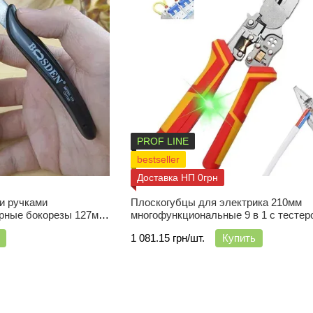
PROF LINE
bestseller
Доставка НП 0грн
и ручками
Плоскогубцы для электрика 210мм
рные бокорезы 127мм
многофункциональные 9 в 1 с тестер
напряжения
1 081.15 грн/шт.
Купить