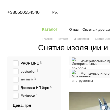
Перейти к основному контенту
+380500554540
Рус
Каталог
О нас
Оплата и достав
Главная
Каталог
Инструмент
Снятие изол
Снятие изоляции и
Измерительные п
6
PROF LINE
1
bestseller
Монтажные инстр
3
⭐⭐⭐⭐⭐
5
Доставка НП 0грн
1
Exclusive
Цена, грн