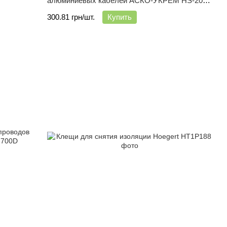
алюминиевых кабелей АСКО-УКРЕМ HS-206
каблерез
300.81 грн/шт.
Купить