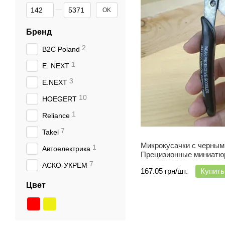
От Цена, грн
До Цена, грн
OK
Бренд
2
B2C Poland
1
E. NEXT
3
E.NEXT
10
HOEGERT
1
Reliance
7
Takel
Микрокусачки с черным
1
Автоелектрика
Прецизионные миниатю
BOOSDEN
7
АСКО-УКРЕМ
167.05 грн/шт.
Купить
Цвет