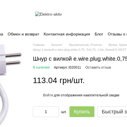
ка
Обмен и возврат
Контактная информация
Блог
Отзывы о 
Главная
Каталог
Выключатели, Розетки
Вилки, Удли
Шнур с вилкой e.wire.plug.white.0,75, 3х0,75, 1,2м, белый E.NEXT
Шнур с вилкой e.wire.plug.white.0,
В наличии
Артикул: l020011
Оставить отзыв
113.04 грн/шт.
Войти
для отображения накопительной скидки
%
Купить
Быстрый з
шт.