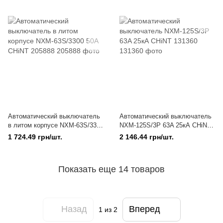
125А для защиты
электрических сетей
Автоматический выключатель
Автоматический выключатель
в литом корпусе NXM-63S/3300
NXM-125S/3Р 63A 25кА CHiNT
50A CHiNT 205888
131360
1 724.49 грн/шт.
2 146.44 грн/шт.
Показать еще 14 товаров
Назад
Вперед
1
из 2