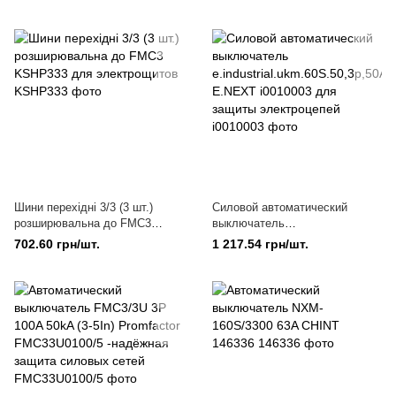
225А i0660018 для защиты от
175А i0010013 для защиты
перегрузок
электрических цепей
Шини перехідні 3/3 (3 шт.)
Силовой автоматический
розширювальна до FMC3
выключатель
KSHP333 для электрощитов
e.industrial.ukm.60S.50,3р,50А
702.60 грн/шт.
1 217.54 грн/шт.
Е.NEXT i0010003 для защиты
электроцепей