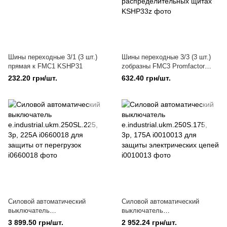
Шины переходные 3/1 (3 шт.)
Шины переходные 3/3 (3 шт.)
прямая к FMC1 KSHP31
zобразны FMC3 Promfactor
KSHP33z для создания
232.20 грн/шт.
632.40 грн/шт.
соединений в
распределительных щитах
Силовой автоматический
Силовой автоматический
выключатель
выключатель
e.industrial.ukm.250SL.225, 3р,
e.industrial.ukm.250S.175, 3р,
3 899.50 грн/шт.
2 952.24 грн/шт.