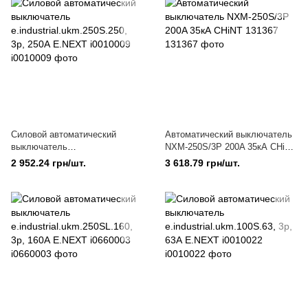
Силовой автоматический
Автоматический выключатель
выключатель
NXM-250S/3Р 200A 35кА CHiNT
e.industrial.ukm.250S.250, 3р,
131367
2 952.24 грн/шт.
3 618.79 грн/шт.
250А E.NEXT i0010009