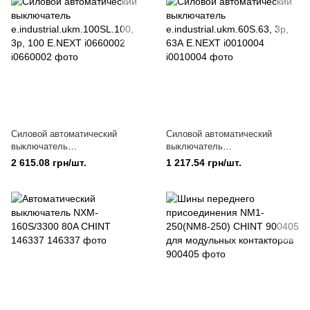
Силовой автоматический
Силовой автоматический
выключатель
выключатель
e.industrial.ukm.100SL.100, 3р,
e.industrial.ukm.60S.63, 3р, 63А
2 615.08 грн/шт.
1 217.54 грн/шт.
100 E.NEXT i0660002
E.NEXT i0010004