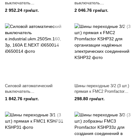
выключатель
выключатель
e.industrial.ukm.250S.100, 3р,
e.industrial.ukm.100S.80, 3р,
2 952.24 грн/шт.
2 046.76 грн/шт.
100А E.NEXT i0010017
80А E.NEXT i0010005
Силовой автоматический
Шины переходные 3/2 (3 шт.)
выключатель
прямая к FMC2 Promfactor
e.industrial.ukm.250Sm.160, 3р,
KSHP32 для организации
1 842.76 грн/шт.
298.80 грн/шт.
160А E.NEXT i0650014
надёжных электрических
соединений