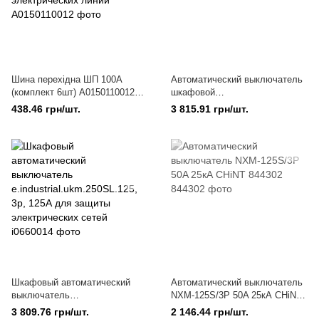
Шина перехідна ШП 100A
Автоматический выключатель
(комплект 6шт) A0150110012
шкафовой
для подключения и
e.industrial.ukm.250SL.200, 3P,
438.46 грн/шт.
3 815.91 грн/шт.
распределения электрических
200А
линий
Шкафовый автоматический
Автоматический выключатель
выключатель
NXM-125S/3Р 50A 25кА CHiNT
e.industrial.ukm.250SL.125, 3р,
844302
3 809.76 грн/шт.
2 146.44 грн/шт.