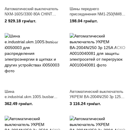
Автоматический выключатель
Шины переднего
NXM-160S/3300 80A CHINT
присоединения NM1-250(NM8-
146337
250) CHINT 900405 для
2 929.18 грн/шт.
198.04 грн/шт.
модульных контакторов
Шина
Автоматический выключатель
e.industrial.ukm.100S.busbar
УКРЕМ ВА-2004N/250 3р 125А
i0050003 для распределения
АСКО A0010040081 для
362.49 грн/шт.
3 116.24 грн/шт.
электроэнергии в щитках и
защиты электросетей от
других устройствах
перегрузок