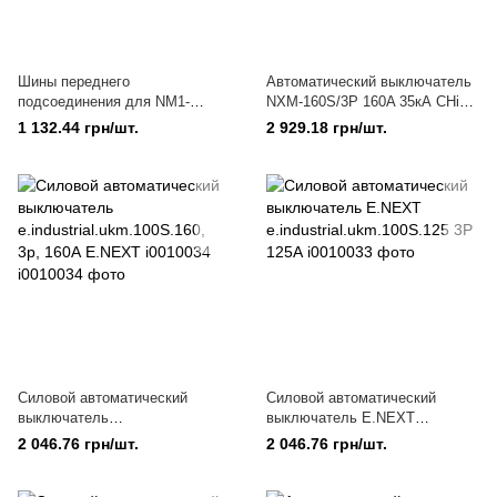
Шины переднего
Автоматический выключатель
подсоединения для NM1-
NXM-160S/3Р 160A 35кА CHiNT
250(NM8-250) (6 шт к-т) CHINT
131364
1 132.44 грн/шт.
2 929.18 грн/шт.
900405
Силовой автоматический
Силовой автоматический
выключатель
выключатель E.NEXT
e.industrial.ukm.100S.160, 3р,
e.industrial.ukm.100S.125 3P
2 046.76 грн/шт.
2 046.76 грн/шт.
160А E.NEXT i0010034
125А