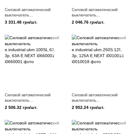
Силовой автоматический
Силовой автоматический
выключатель
выключатель
e.industrial.ukm.250SL.160, 3р,
e.industrial.ukm.100S.63, 3р,
3 331.48 грн/шт.
2 046.76 грн/шт.
160А E.NEXT i0660003
63А E.NEXT i0010022
Силовой автоматический
Силовой автоматический
выключатель
выключатель
e.industrial.ukm.100SL.63, 3р,
e.industrial.ukm.250S.125, 3р,
2 506.32 грн/шт.
2 952.24 грн/шт.
63А E.NEXT i0660001
125А E.NEXT i0010018