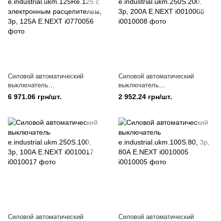
Силовой автоматический
Силовой автоматический
выключатель
выключатель
e.industrial.ukm.125Re.125 с
e.industrial.ukm.250S.200, 3р,
6 971.06 грн/шт.
2 952.24 грн/шт.
электронным расцепителем,
200А E.NEXT i0010008
3р, 125А E.NEXT
Силовой автоматический
Силовой автоматический