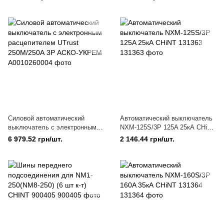
125M/125А 3P АСКО-УКРЕМ
3P АСКО-УКРЕМ
Силовой автоматический
Автоматический выключатель
выключатель с электронным
NXM-125S/3Р 125A 25кА CHiNT
расцепителем UTrust
131363
6 979.52 грн/шт.
2 146.44 грн/шт.
250M/250А 3P АСКО-УКРЕМ