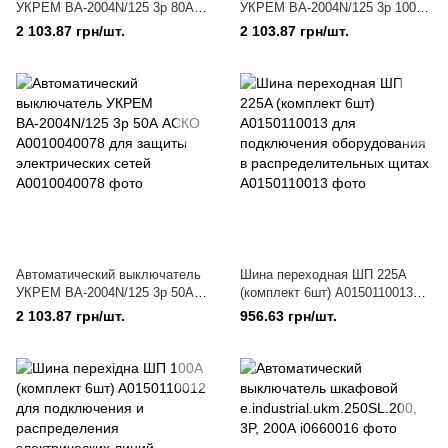
УКРЕМ ВА-2004N/125 3р 80А
УКРЕМ ВА-2004N/125 3р 100А
АСКО A0010040066 для
АСКО A0010040067 для
2 103.87 грн/шт.
2 103.87 грн/шт.
защиты электросетей от
защиты трёхфазных
перегрузок
электросетей
Автоматический выключатель
Шина переходная ШП 225A
УКРЕМ ВА-2004N/125 3р 50А
(комплект 6шт) A0150110013
АСКО A0010040078 для
для подключения
2 103.87 грн/шт.
956.63 грн/шт.
защиты электрических сетей
оборудования в
распределительных щитах