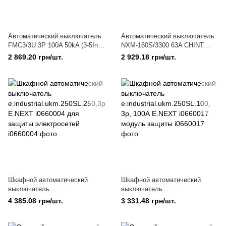
Автоматический выключатель
Автоматический выключатель
FMC3/3U 3P 100A 50kA (3-5In)
NXM-160S/3300 63A CHINT
Promfactor FMC33U0100/5
146336
2 869.20 грн/шт.
2 929.18 грн/шт.
-надёжная защита силовых
сетей
Шкафной автоматический
Шкафной автоматический
выключатель
выключатель
e.industrial.ukm.250SL.250,3р,2
e.industrial.ukm.250SL.100, 3р,
4 385.08 грн/шт.
3 331.48 грн/шт.
50А E.NEXT i0660004 для
100А E.NEXT i0660017 модуль
защиты электросетей
защиты