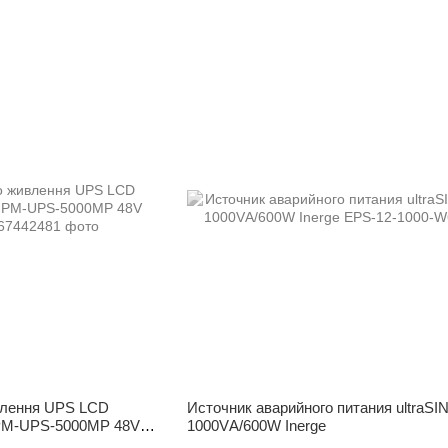
влення UPS LCD
Источник аварийного питания ultraS
 PM-UPS-5000MP 48V
1000VА/600W Inerge