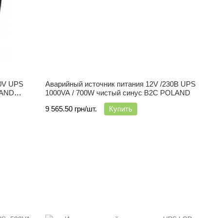
30V UPS
Аварийный источник питания 12V /230В UPS
LAND
1000VA / 700W чистый синус B2C POLAND
9 565.50 грн/шт.
Купить