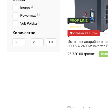
3
Inerge
14
Powermat
PROF LINE
1
Volt Polska
⭐⭐⭐⭐⭐
Количество
Доставка НП 0грн
От Количество
До Количество
Источник аварийного п
OK
3000VA 2400W Inverter
Powermat
25 720.00 грн/шт.
Куп