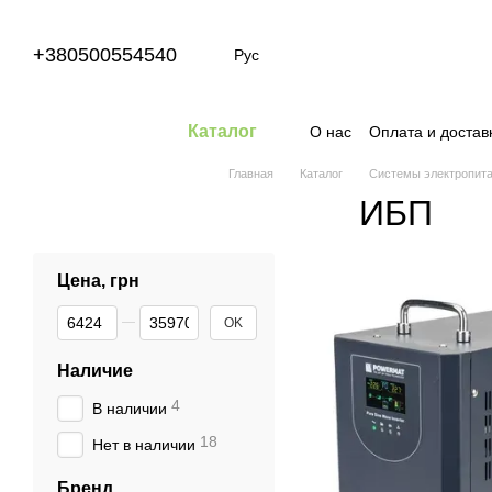
Перейти к основному контенту
+380500554540
Рус
Каталог
О нас
Оплата и достав
Главная
Каталог
Системы электропит
ИБП
Цена, грн
От Цена, грн
До Цена, грн
OK
Наличие
4
В наличии
18
Нет в наличии
Бренд