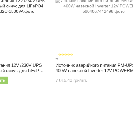
⭐⭐⭐⭐⭐
тания 12V /230V UPS
Источник аварийного питания PM-UP
ый синус для LiFePO4
400W навесной Inverter 12V POWER
ить
7 015.40 грн/шт.