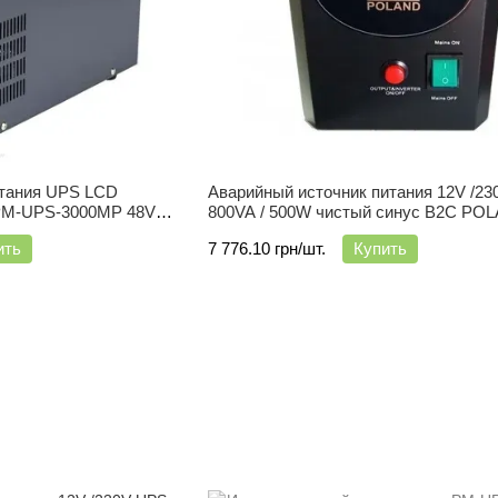
итания UPS LCD
Аварийный источник питания 12V /2
 PM-UPS-3000MP 48V
800VA / 500W чистый синус B2C PO
совместим с LiFePO4 и AGM
ить
7 776.10 грн/шт.
Купить