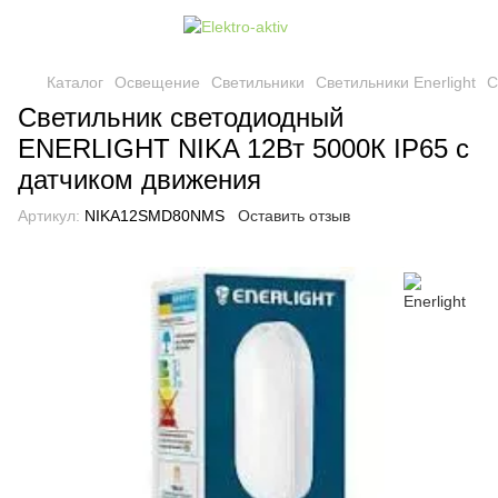
Каталог
Освещение
Светильники
Светильники Enerlight
С
Светильник светодиодный
ENERLIGHT NIKA 12Вт 5000К IP65 с
датчиком движения
Артикул:
NIKA12SMD80NMS
Оставить отзыв