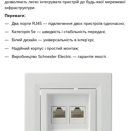
дозволяють легко інтегрувати пристрій до будь-якої мережевої
інфраструктури.
Переваги:
Два порти RJ45 — підключення двох пристроїв одночасно;
Категорія 5e — швидкість і стабільність передачі;
Білий дизайн — універсальність в інтер’єрі;
Надійний корпус і простий монтаж;
Виробництво Schneider Electric — гарантія якості.