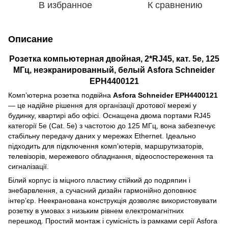
В избранное
К сравнению
Описание
Розетка компьютерная двойная, 2*RJ45, кат. 5е, 125
МГц, неэкранированный, белый Asfora Schneider
EPH4400121
Комп’ютерна розетка подвійна
Asfora Schneider EPH4400121
— це надійне рішення для організації дротової мережі у
будинку, квартирі або офісі. Оснащена двома портами RJ45
категорії 5e (Cat. 5e) з частотою до 125 МГц, вона забезпечує
стабільну передачу даних у мережах Ethernet. Ідеально
підходить для підключення комп’ютерів, маршрутизаторів,
телевізорів, мережевого обладнання, відеоспостереження та
сигналізації.
Білий корпус із міцного пластику стійкий до подряпин і
знебарвлення, а сучасний дизайн гармонійно доповнює
інтер’єр. Неекранована конструкція дозволяє використовувати
розетку в умовах з низьким рівнем електромагнітних
перешкод. Простий монтаж і сумісність із рамками серії Asfora