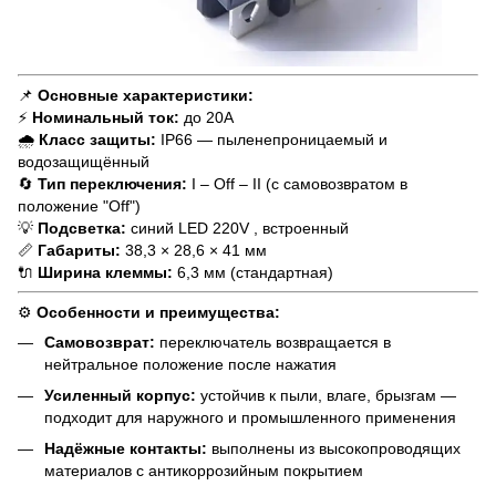
📌
Основные характеристики:
⚡
Номинальный ток:
до 20А
🌧
Класс защиты:
IP66 — пыленепроницаемый и
водозащищённый
🔄
Тип переключения:
I – Off – II (с самовозвратом в
положение "Off")
💡
Подсветка:
синий LED 220V , встроенный
📏
Габариты:
38,3 × 28,6 × 41 мм
🔌
Ширина клеммы:
6,3 мм (стандартная)
⚙
Особенности и преимущества:
Самовозврат:
переключатель возвращается в
нейтральное положение после нажатия
Усиленный корпус:
устойчив к пыли, влаге, брызгам —
подходит для наружного и промышленного применения
Надёжные контакты:
выполнены из высокопроводящих
материалов с антикоррозийным покрытием