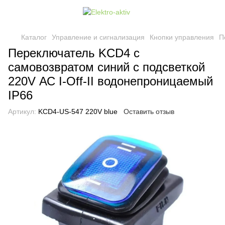
Каталог
Управление и сигнализация
Кнопки управления
П
Переключатель KCD4 с
самовозвратом синий с подсветкой
220V АС І-Off-ІІ водонепроницаемый
IP66
Артикул:
KCD4-US-547 220V blue
Оставить отзыв