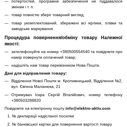
потертостей, програмне забезпечення не піддавалося
змінам і т. п.
товар повністю зберіг товарний вигляд;
товар укомплектований, збережені всі ярлики, плівки та
заводське маркування.
Процедура повернення/обміну товару Належної
якості:
зателефонуйте на номер +380500554540 та повідомте про
намір повернути оплачений товар;
надішліть нам товар перевізником Нова Пошта.
Дані для відправлення товару:
Відділення Нової Пошти м. Кропивницький, Відділення №2,
вул. Євгена Маланюка, 21
Отримувач Іскра Сергій Віталійович, номер телефону
+380503288820
Повідомте на електронну пошту
info@elektro-aktiv.com
№ декларації надісланої посилки
№ банківської картки для повернення вартості товару