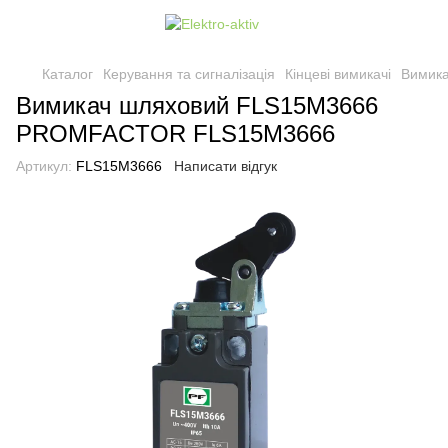
Каталог
Керування та сигналізація
Кінцеві вимикачі
Вимик
Вимикач шляховий FLS15M3666
PROMFACTOR FLS15M3666
Артикул:
FLS15M3666
Написати відгук