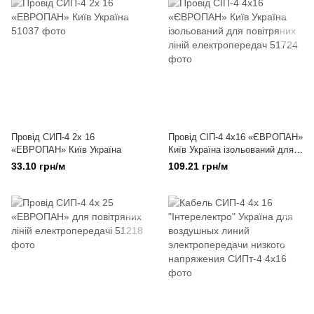
Провід СИП-4 2х 16
Провід СІП-4 4х16 «ЄВРОПАН»
«ЕВРОПАН» Київ Україна
Київ Україна ізольований для
повітряних ліній
33.10 грн/м
109.21 грн/м
електропередач