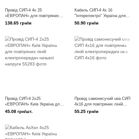
Провід СИП-4 4х 25
Кабель СИП-4 4х 16
«ЕВРОПАН» для повітряних
"Інтерелектро" Україна для
ліній електропередачі
воздушных линий
138.65 грн/м
50.90 грн/м
электропередачи низкого
напряжения
Провід СИП-4 2х25
Провід самонесучий uea СИП
«ЕВРОПАН» Київ Україна для
4x16 для повітряних ліній
повітряних ліній
електропередачі
45.08 грн/шт.
55.25 грн/м
електропередач низької
напруги