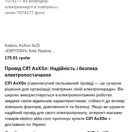
Кабель AsXsn 4x25
«ЕВРОПАН» Київ Україна
Т074177 lkz розподілу
175.91 грн/м
електроенергії в повітряних
лініях
Провід СІП AsXSn: Надійність і безпека
електропостачання
СІП AsXSn
(самонесучий ізольований провід) — це сучасне
рішення для організації повітряних ліній електропередач. Він
широко використовується в електромонтажних роботах
завдяки своїм відмінним характеристикам: стійкості до впливу
зовнішніх факторів, довговічності та безпеці. Якщо ви шукаєте
надійний провід для свого електропроекту, інтернет-магазин
товарів
elektro-aktiv.com
пропонує купити
СІП AsXSn
з
доставкою по Україні.