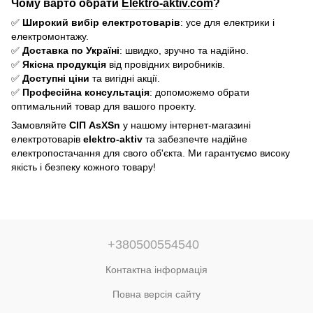
Чому варто обрати
Elektro-aktiv.com
?
✅
Широкий вибір електротоварів
: усе для електрики і
електромонтажу.
✅
Доставка по Україні
: швидко, зручно та надійно.
✅
Якісна продукція
від провідних виробників.
✅
Доступні ціни
та вигідні акції.
✅
Професійна консультація
: допоможемо обрати
оптимальний товар для вашого проекту.
Замовляйте
СІП AsXSn
у нашому інтернет-магазині
електротоварів
elektro-aktiv
та забезпечте надійне
електропостачання для свого об'єкта. Ми гарантуємо високу
якість і безпеку кожного товару!
+380500554540
Контактна інформація
Повна версія сайту