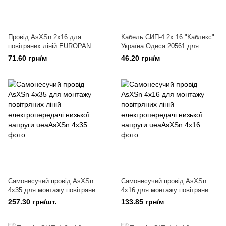
Провід AsXSn 2х16 для
Кабель СИП-4 2х 16 "Каблекс"
повітряних ліній EUROPAN
Україна Одеса 20561 для
CABLE
монтажу повітряних ліній
71.60 грн/м
46.20 грн/м
електропередачі
Самонесучий провід AsXSn
Самонесучий провід AsXSn
4x35 для монтажу повітряних
4x16 для монтажу повітряних
ліній електропередачі низької
ліній електропередачі низької
257.30 грн/шт.
133.85 грн/м
напруги
напруги