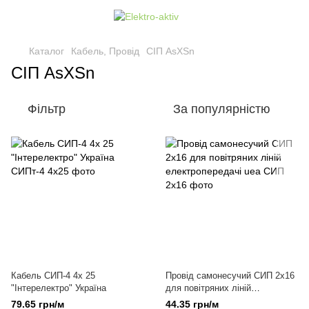
Каталог
Кабель, Провід
СІП AsXSn
СІП AsXSn
Фільтр
За популярністю
Кабель СИП-4 4х 25
Провід самонесучий СИП 2x16
"Інтерелектро" Україна
для повітряних ліній
електропередачі
79.65 грн/м
44.35 грн/м