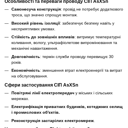
Особливості та переваги проводу СІП AsXSn
Самонесуча конструкція
: провід не потребує додаткового
троса, що значно спрощує монтаж.
Високий рівень ізоляції
: забезпечує безпеку навіть у
несприятливих умовах.
Стійкість до зовнішніх впливів
: витримує температурні
коливання, вологу, ультрафіолетове випромінювання та
механічні навантаження.
Довговічність
: термін служби проводу перевищує 30
років.
Економічність
: зменшення втрат електроенергії та витрат
на обслуговування.
Сфери застосування СІП AsXSn
Повітряні лінії електропередач
у міських і сільських
мережах.
Електрифікація приватних будинків, котеджних селищ
і промислових об'єктів.
Реконструкція застарілих електромереж
.