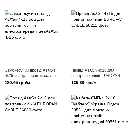
Самонесучий провід AsXSn
Провід AsXSn 4х16 для
4x25 uea для повітряних ліній
повітряних ліній EUROPAN
електропередачі
CABLE
180.45 грн/м
135.30 грн/м