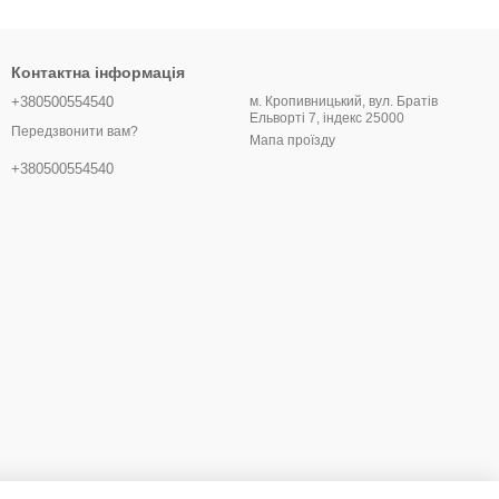
Контактна інформація
+380500554540
м. Кропивницький, вул. Братів
Ельворті 7, індекс 25000
Передзвонити вам?
Мапа проїзду
+380500554540