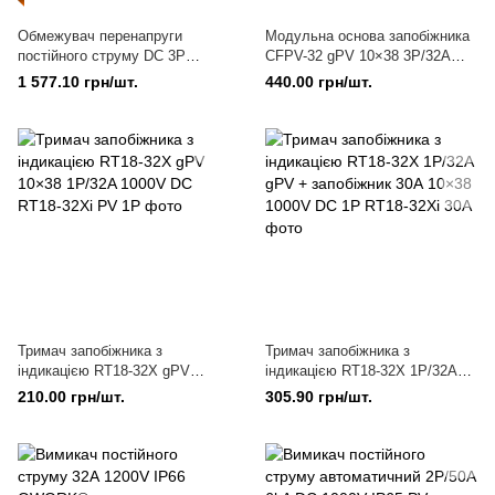
Обмежувач перенапруги
Модульна основа запобіжника
постійного струму DC 3P
CFPV-32 gPV 10×38 3Р/32A
1000V T2 C, Розрядник
1000V DC з індикацією VCX
1 577.10 грн/шт.
440.00 грн/шт.
грозового захисту
Тримач запобіжника з
Тримач запобіжника з
індикацією RT18-32X gPV
індикацією RT18-32X 1Р/32A
10×38 1Р/32A 1000V DC
gPV + запобіжник 30А 10×38
210.00 грн/шт.
305.90 грн/шт.
1000V DC