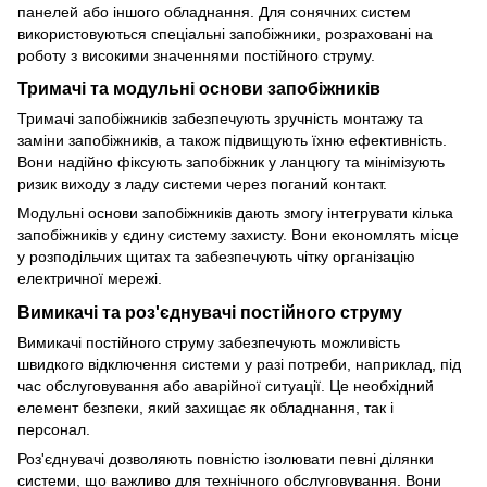
панелей або іншого обладнання. Для сонячних систем
використовуються спеціальні запобіжники, розраховані на
роботу з високими значеннями постійного струму.
Тримачі та модульні основи запобіжників
Тримачі запобіжників забезпечують зручність монтажу та
заміни запобіжників, а також підвищують їхню ефективність.
Вони надійно фіксують запобіжник у ланцюгу та мінімізують
ризик виходу з ладу системи через поганий контакт.
Модульні основи запобіжників дають змогу інтегрувати кілька
запобіжників у єдину систему захисту. Вони економлять місце
у розподільчих щитах та забезпечують чітку організацію
електричної мережі.
Вимикачі та роз'єднувачі постійного струму
Вимикачі постійного струму забезпечують можливість
швидкого відключення системи у разі потреби, наприклад, під
час обслуговування або аварійної ситуації. Це необхідний
елемент безпеки, який захищає як обладнання, так і
персонал.
Роз'єднувачі дозволяють повністю ізолювати певні ділянки
системи, що важливо для технічного обслуговування. Вони