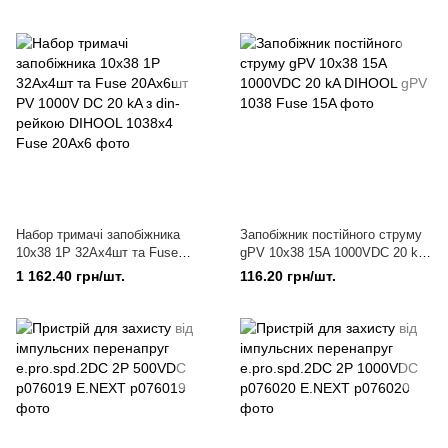
din-рейкою DIHOOL
DIHOOL
Набор тримачі запобіжника
Запобіжник постійного струму
10x38 1Р 32Ах4шт та Fuse
gPV 10x38 15A 1000VDC 20 kA
20Aх6шт PV 1000V DC 20 kA з
DIHOOL
1 162.40 грн/шт.
116.20 грн/шт.
din-рейкою DIHOOL