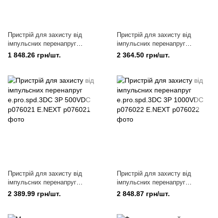
Пристрій для захисту від
Пристрій для захисту від
імпульсних перенапруг
імпульсних перенапруг
e.pro.spd.2DC 2P 500VDC
e.pro.spd.2DC 2P 1000VDC
1 848.26 грн/шт.
2 364.50 грн/шт.
p076019 E.NEXT
p076020 E.NEXT
Пристрій для захисту від
Пристрій для захисту від
імпульсних перенапруг
імпульсних перенапруг
e.pro.spd.3DC 3P 500VDC
e.pro.spd.3DC 3P 1000VDC
2 389.99 грн/шт.
2 848.87 грн/шт.
p076021 E.NEXT
p076022 E.NEXT