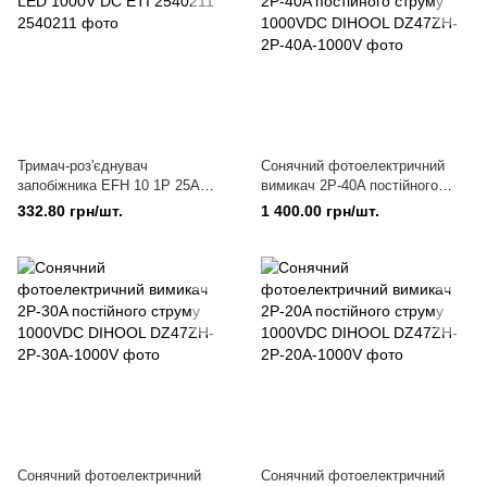
Тримач-роз'єднувач
Coнячний фотоелектричний
запобіжника EFH 10 1P 25A
вимикач 2P-40A постійного
LED 1000V DC ETI 2540211
струму 1000VDC DIHOOL
332.80 грн/шт.
1 400.00 грн/шт.
Coнячний фотоелектричний
Coнячний фотоелектричний