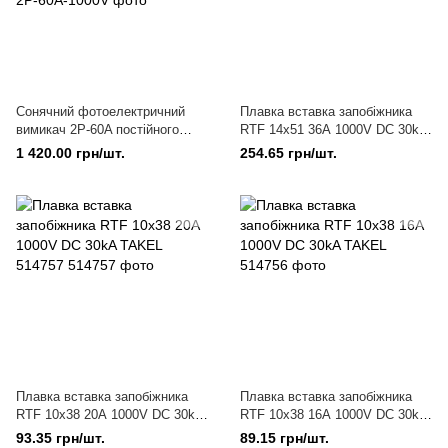
Coнячний фотоелектричний
Плавка вставка запобіжника
вимикач 2P-60A постійного
RTF 14х51 36А 1000V DC 30kA
струму 1000VDC DIHOOL
TAKEL 514770
1 420.00 грн/шт.
254.65 грн/шт.
Плавка вставка запобіжника
Плавка вставка запобіжника
RTF 10х38 20А 1000V DC 30kA
RTF 10х38 16А 1000V DC 30kA
TAKEL 514757
TAKEL
93.35 грн/шт.
89.15 грн/шт.