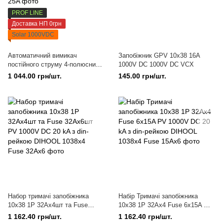
PROF LINE
Доставка НП 0грн
Solar 1000VDC
Автоматичний вимикач
Запобіжник GPV 10x38 16A
постійного струму 4-полюсний
1000V DC 1000V DC VCX
C 25A 6kA DC 1000V VCX
1 044.00 грн/шт.
145.00 грн/шт.
Набор тримачі запобіжника
Набір Тримачі запобіжника
10x38 1Р 32Ах4шт та Fuse
10x38 1Р 32Ах4 Fuse 6х15A PV
32Aх6шт PV 1000V DC 20 kA з
1000V DC 20 kA з din-рейкою
1 162.40 грн/шт.
1 162.40 грн/шт.