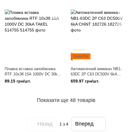
⭐⭐⭐⭐⭐
Solar Pro
Плавка вставка запобіжника
Автоматичний вимикач NB1-
RTF 10х38 15А 1000V DC 30kA
63DC 2P C63 DC500V 6kA
TAKEL 514755
CHiNT 182726
89.15 грн/шт.
659.97 грн/шт.
Показати ще 48 товарів
Назад
Вперед
1
з 4