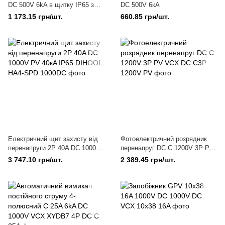
DС 500V 6kA в щитку IP65 з
DС 500V 6кА
кабелем і МС4
1 173.15 грн/шт.
660.85 грн/шт.
Електричний щит захисту від
Фотоелектричний розрядник
перенапруги 2Р 40A DC 1000V
перенапруг DC C 1200V 3P PV
PV 40кA IP65 DIHOOL
VCX
3 747.10 грн/шт.
2 389.45 грн/шт.