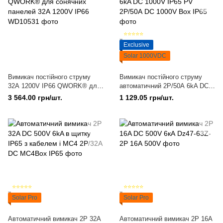
⭐⭐⭐⭐⭐
Exclusive
Solar 1000VDC
Вимикач постійного струму
Вимикач постійного струму
32А 1200V IP66 QWORK® для
автоматичний 2Р/50А 6kA DC
сонячних панелей 32А 1200V
1000V IP65 PV
3 564.00 грн/шт.
1 129.05 грн/шт.
IP66
⭐⭐⭐⭐⭐
⭐⭐⭐⭐⭐
Solar Pro
Solar Pro
Автоматичний вимикач 2P 32A
Автоматичний вимикач 2P 16A