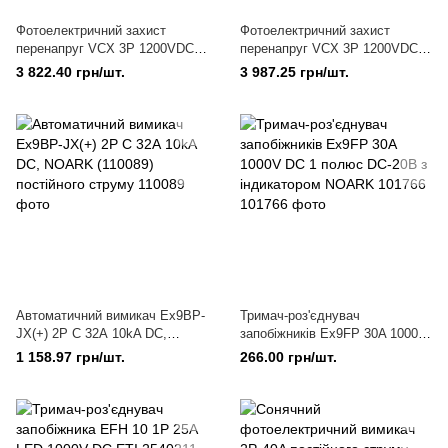
Фотоелектричний захист
Фотоелектричний захист
перенапруг VCX 3P 1200VDC
перенапруг VCX 3P 1200VDC
12,5kA PV класу B+C RED
12,5kA PV класу B+C GREEN
3 822.40 грн/шт.
3 987.25 грн/шт.
Автоматичний вимикач Ex9BP-
Тримач-роз'єднувач
JX(+) 2Р С 32А 10kA DC,
запобіжників Ex9FP 30A 1000V
NOARK (110089) постійного
DC 1 полюс DC-20B з
1 158.97 грн/шт.
266.00 грн/шт.
струму
індикатором NOARK 101766