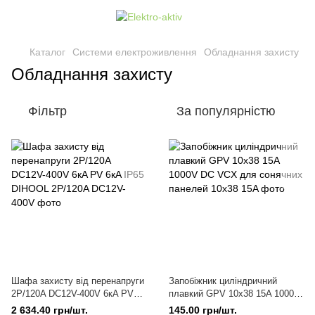
Каталог
Системи електроживлення
Обладнання захисту
Обладнання захисту
Фільтр
За популярністю
Шафа захисту від перенапруги
Запобіжник циліндричний
2Р/120A DC12V-400V 6кA PV
плавкий GPV 10x38 15A 1000V
6кA IP65 DIHOOL
DC VCX для сонячних панелей
2 634.40 грн/шт.
145.00 грн/шт.