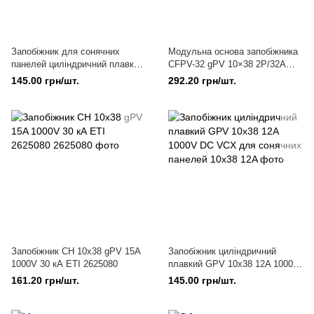
Запобіжник для сонячних
Модульна основа запобіжника
панелей циліндричний плавкий
CFPV-32 gPV 10×38 2Р/32A
GPV 10x38 32A 1000V DC VCX
1000V DC VCX для сонячних
145.00 грн/шт.
292.20 грн/шт.
панелей
Запобіжник CH 10х38 gPV 15A
Запобіжник циліндричний
1000V 30 кА ЕТІ 2625080
плавкий GPV 10x38 12A 1000V
DC VCX для сонячних панелей
161.20 грн/шт.
145.00 грн/шт.