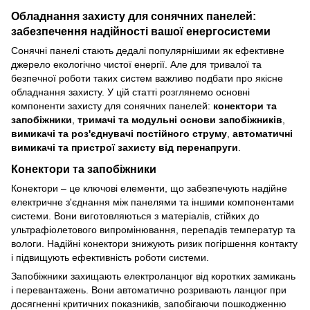
Обладнання захисту для сонячних панелей:
забезпечення надійності вашої енергосистеми
Сонячні панелі стають дедалі популярнішими як ефективне
джерело екологічно чистої енергії. Але для тривалої та
безпечної роботи таких систем важливо подбати про якісне
обладнання захисту. У цій статті розглянемо основні
компоненти захисту для сонячних панелей:
конектори та
запобіжники
,
тримачі та модульні основи запобіжників
,
вимикачі та роз'єднувачі постійного струму
,
автоматичні
вимикачі та пристрої захисту від перенапруги
.
Конектори та запобіжники
Конектори – це ключові елементи, що забезпечують надійне
електричне з'єднання між панелями та іншими компонентами
системи. Вони виготовляються з матеріалів, стійких до
ультрафіолетового випромінювання, перепадів температур та
вологи. Надійні конектори знижують ризик погіршення контакту
і підвищують ефективність роботи системи.
Запобіжники захищають електроланцюг від коротких замикань
і перевантажень. Вони автоматично розривають ланцюг при
досягненні критичних показників, запобігаючи пошкодженню