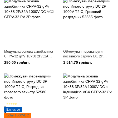
Модульна основа запобіжника
Обмежувач перенапруги
CFPV-32 gPV 10×38 2Р/32A
постійного струму DC 2P
1000V DC VCX
1000V T2 C, Грозовий
280.00 грн/шт.
1 514.70 грн/шт.
розрядник
⭐⭐⭐⭐⭐
Exclusive
Solar 1000VDC