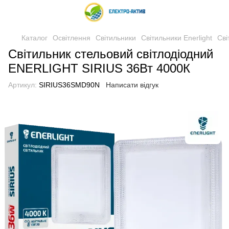
Каталог
Освітлення
Світильники
Світильники Enerlight
Сві
Світильник стельовий світлодіодний
ENERLIGHT SIRIUS 36Вт 4000К
Артикул:
SIRIUS36SMD90N
Написати відгук