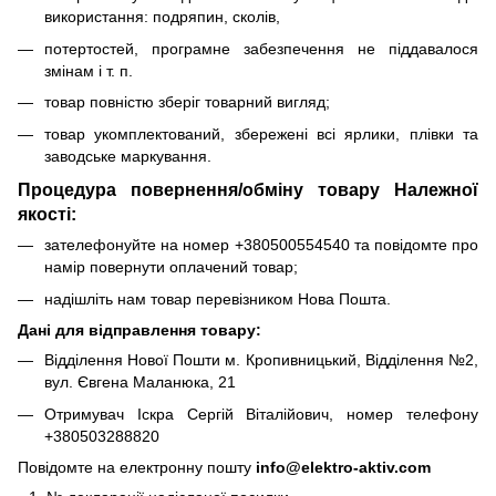
використання: подряпин, сколів,
потертостей, програмне забезпечення не піддавалося
змінам і т. п.
товар повністю зберіг товарний вигляд;
товар укомплектований, збережені всі ярлики, плівки та
заводське маркування.
Процедура повернення/обміну товару Належної
якості:
зателефонуйте на номер +380500554540 та повідомте про
намір повернути оплачений товар;
надішліть нам товар перевізником Нова Пошта.
Дані для відправлення товару:
Відділення Нової Пошти м. Кропивницький, Відділення №2,
вул. Євгена Маланюка, 21
Отримувач Іскра Сергій Віталійович, номер телефону
+380503288820
Повідомте на електронну пошту
info@elektro-aktiv.com