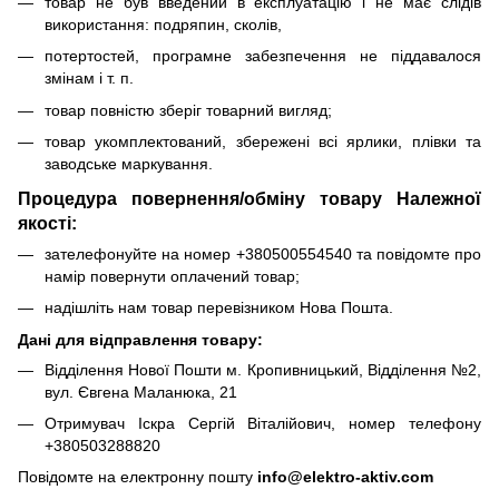
товар не був введений в експлуатацію і не має слідів
використання: подряпин, сколів,
потертостей, програмне забезпечення не піддавалося
змінам і т. п.
товар повністю зберіг товарний вигляд;
товар укомплектований, збережені всі ярлики, плівки та
заводське маркування.
Процедура повернення/обміну товару Належної
якості:
зателефонуйте на номер +380500554540 та повідомте про
намір повернути оплачений товар;
надішліть нам товар перевізником Нова Пошта.
Дані для відправлення товару:
Відділення Нової Пошти м. Кропивницький, Відділення №2,
вул. Євгена Маланюка, 21
Отримувач Іскра Сергій Віталійович, номер телефону
+380503288820
Повідомте на електронну пошту
info@elektro-aktiv.com