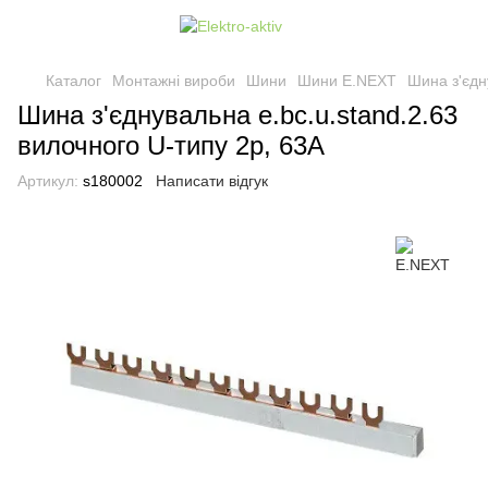
Каталог
Монтажні вироби
Шини
Шини E.NEXT
Шина з'єдн
Шина з'єднувальна e.bc.u.stand.2.63
вилочного U-типу 2р, 63А
Артикул:
s180002
Написати відгук