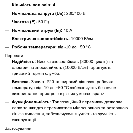
Кількість полюсів:
4
Номінальна напруга (Uн):
230/400 В
Частота (F):
50 Гц
Номінальний струм (Ін):
40 А
Електрична зносостійкість:
10000 В/см
Робоча температура:
від -10 до +50 °C
Переваги:
Надійність:
Висока зносостійкість (30000 циклів) та
електрична зносостійкість (10000 В/см) гарантують
тривалий термін служби.
Безпека:
Захист IP20 та широкий діапазон робочих
температур від -10 до +50 °C забезпечують безпечне
використання пристрою в різних умовах. span>
Функціональність:
Трипозиційний перемикач дозволяє
легко та швидко перемикатися між основною та резервною
лінією живлення, забезпечуючи гнучкість та зручність
експлуатації.
Застосування: