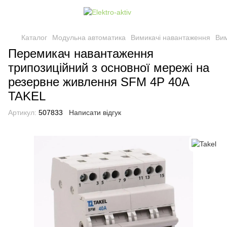
Каталог
Модульна автоматика
Вимикачі навантаження
Вим
Перемикач навантаження
трипозиційний з основної мережі на
резервне живлення SFM 4P 40A
TAKEL
Артикул:
507833
Написати відгук