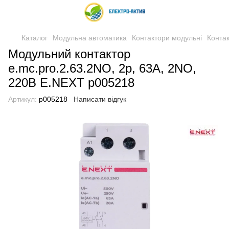
Каталог
Модульна автоматика
Контактори модульні
Конта
Модульний контактор
e.mc.pro.2.63.2NO, 2р, 63А, 2NO,
220В Е.NEXT p005218
Артикул:
p005218
Написати відгук