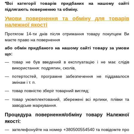
*Всі категорії товарів придбаних на нашому сайті
підлягають поверненню та обміну.
Умови повернення та обміну для товарів
належної якості
Протягом 14-ти днів після отримання товару покупцем Ви
маєте право на повернення
або обмін придбаного на нашому сайті товару за умови
що:
товар не був введений в експлуатацію і не має слідів
використання: подряпин, сколів,
потертостей, програмне забезпечення не піддавалося
змінам і т. п.
товар повністю зберіг товарний вигляд;
товар укомплектований, збережені всі ярлики, плівки та
заводське маркування.
Процедура повернення/обміну товару Належної
якості:
зателефонуйте на номер +380500554540 та повідомте про