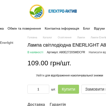
вка
Обмін та повернення
Контактна інформація
Блог
Відгуки
Головна
Каталог
Освітлення
Лампи
Лампи Enerli
Лампа світлодіодна ENERLIGHT A
В наявності
Артикул: A80E2720SMDCFR
Написати від
109.00 грн/шт.
Увійти
для відображення накопичувальної знижки
%
Купити
Замовити
шт.
Доставка
Гарантія