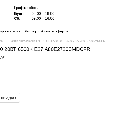
Графік роботи:
Будні:
08:00 – 18:00
Сб:
09:00 – 16:00
 про магазин
Договір публічної оферти
ght
Лампа світлодіодна ENERLIGHT A80 20ВТ 6500K E27 A80E2720SMDCFR
80 20ВТ 6500K E27 A80E2720SMDCFR
гук
 швидко