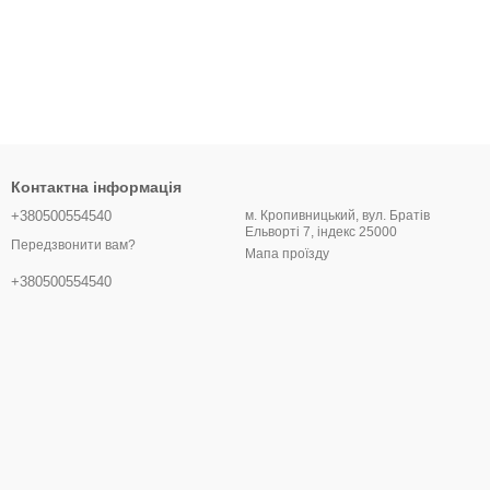
Контактна інформація
+380500554540
м. Кропивницький, вул. Братів
Ельворті 7, індекс 25000
Передзвонити вам?
Мапа проїзду
+380500554540