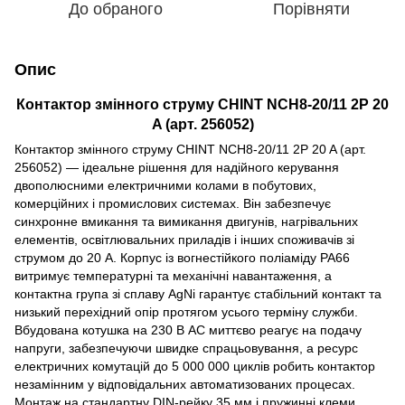
До обраного
Порівняти
Опис
Контактор змінного струму CHINT NCH8-20/11 2P 20
A (арт. 256052)
Контактор змінного струму CHINT NCH8-20/11 2P 20 A (арт.
256052) — ідеальне рішення для надійного керування
двополюсними електричними колами в побутових,
комерційних і промислових системах. Він забезпечує
синхронне вмикання та вимикання двигунів, нагрівальних
елементів, освітлювальних приладів і інших споживачів зі
струмом до 20 А. Корпус із вогнестійкого поліаміду PA66
витримує температурні та механічні навантаження, а
контактна група зі сплаву AgNi гарантує стабільний контакт та
низький перехідний опір протягом усього терміну служби.
Вбудована котушка на 230 В AC миттєво реагує на подачу
напруги, забезпечуючи швидке спрацьовування, а ресурс
електричних комутацій до 5 000 000 циклів робить контактор
незамінним у відповідальних автоматизованих процесах.
Монтаж на стандартну DIN-рейку 35 мм і пружинні клеми