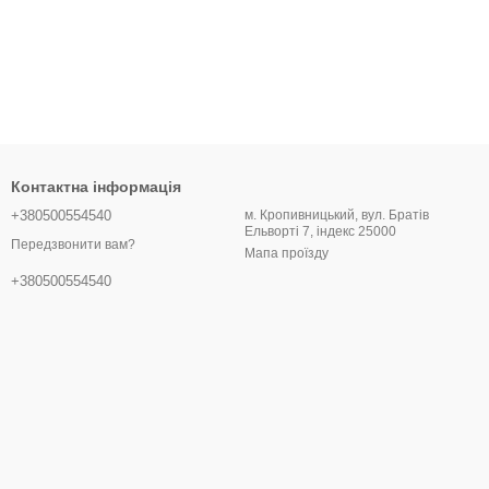
Контактна інформація
+380500554540
м. Кропивницький, вул. Братів
Ельворті 7, індекс 25000
Передзвонити вам?
Мапа проїзду
+380500554540