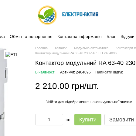
вка
Обмін та повернення
Контактна інформація
Блог
Відгуки
Головна
Каталог
Модульна автоматика
Контактори м
Контактор модульний RA 63-40 230V AC ЕТІ 2464096
Контактор модульний RA 63-40 230
В наявності
Артикул: 2464096
Написати відгук
2 210.00 грн/шт.
Увійти
для відображення накопичувальної знижки
%
Купити
Замовити
шт.