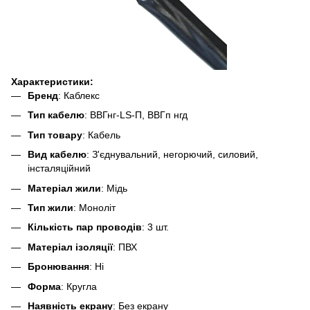
Характеристики:
Бренд
: Каблекс
Тип кабелю
: ВВГнг-LS-П, ВВГп нгд
Тип товару
: Кабель
Вид кабелю
: З'єднувальний, негорючий, силовий,
інсталяційний
Матеріал жили
: Мідь
Тип жили
: Моноліт
Кількість пар проводів
: 3 шт.
Матеріал ізоляції
: ПВХ
Бронювання
: Ні
Форма
: Кругла
Наявність екрану
: Без екрану