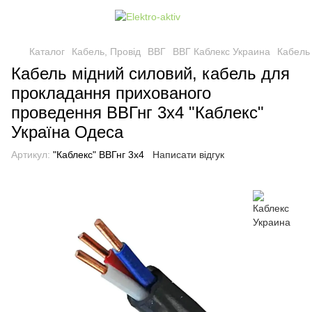
Каталог
Кабель, Провід
ВВГ
ВВГ Каблекс Украина
Кабель
Кабель мідний силовий, кабель для
прокладання прихованого
проведення ВВГнг 3х4 "Каблекс"
Україна Одеса
Артикул:
"Каблекс" ВВГнг 3х4
Написати відгук