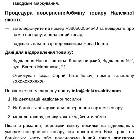
заводське маркування.
Процедура повернення/обміну товару Належної
якості:
зателефонуйте на номер +380500554540 та повідомте про
намір повернути оплачений товар;
надішліть нам товар перевізником Нова Пошта.
Дані для відправлення товару:
Відділення Нової Пошти м. Кропивницький, Відділення №2,
вул. Євгена Маланюка, 21
Отримувач Іскра Сергій Віталійович, номер телефону
+380503288820
Повідомте на електронну пошту
info@elektro-aktiv.com
№ декларації надісланої посилки
№ банківської картки для повернення вартості товару
модель товару, на яку хочете здійснити обмін
Після отримання, перевірки вмісту посилки на відповідність
умовам повернення товару, ми повертаємо Вам гроші на
банківську карту або надсилаємо інший товар
протягом