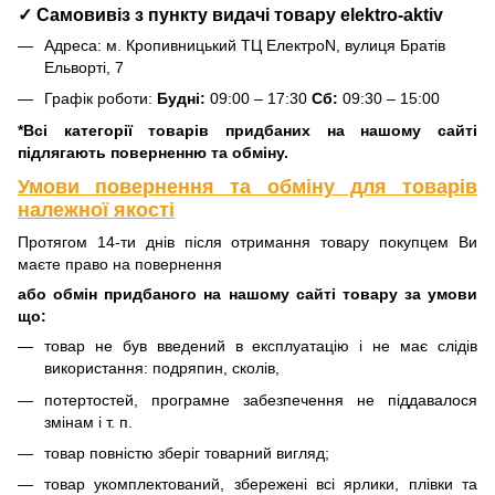
✓ Самовивіз з пункту видачі товару elektro-aktiv
Адреса: м. Кропивницький ТЦ ЕлектроN, вулиця Братів
Ельворті, 7
Графік роботи:
Будні:
09:00 – 17:30
Сб:
09:30 – 15:00
*Всі категорії товарів придбаних на нашому сайті
підлягають поверненню та обміну.
Умови повернення та обміну для товарів
належної якості
Протягом 14-ти днів після отримання товару покупцем Ви
маєте право на повернення
або обмін придбаного на нашому сайті товару за умови
що:
товар не був введений в експлуатацію і не має слідів
використання: подряпин, сколів,
потертостей, програмне забезпечення не піддавалося
змінам і т. п.
товар повністю зберіг товарний вигляд;
товар укомплектований, збережені всі ярлики, плівки та