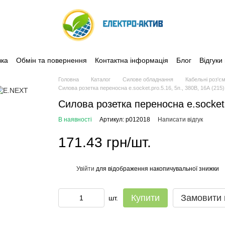
вка
Обмін та повернення
Контактна інформація
Блог
Відгуки
Головна
Каталог
Силове обладнання
Кабельні роз'є
Силова розетка переносна e.socket.pro.5.16, 5п., 380В, 16А (215
Силова розетка переносна e.socket.
В наявності
Артикул: p012018
Написати відгук
171.43 грн/шт.
Увійти
для відображення накопичувальної знижки
%
Купити
Замовити
шт.