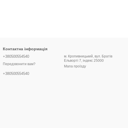
Контактна інформація
+380500554540
м. Кропивницький, вул. Братів
Ельворті 7, індекс 25000
Передзвонити вам?
Мапа проїзду
+380500554540