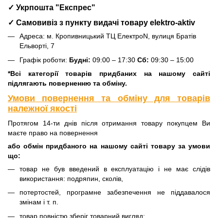
✓ Укрпошта "Експрес"
✓ Самовивіз з пункту видачі товару elektro-aktiv
Адреса: м. Кропивницький ТЦ ЕлектроN, вулиця Братів
Ельворті, 7
Графік роботи:
Будні:
09:00 – 17:30
Сб:
09:30 – 15:00
*Всі категорії товарів придбаних на нашому сайті
підлягають поверненню та обміну.
Умови повернення та обміну для товарів
належної якості
Протягом 14-ти днів після отримання товару покупцем Ви
маєте право на повернення
або обмін придбаного на нашому сайті товару за умови
що:
товар не був введений в експлуатацію і не має слідів
використання: подряпин, сколів,
потертостей, програмне забезпечення не піддавалося
змінам і т. п.
товар повністю зберіг товарний вигляд;