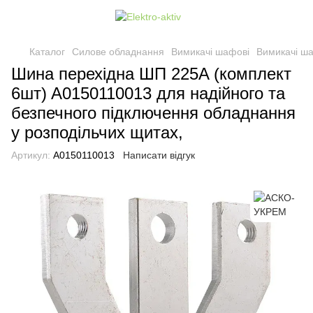
Каталог
Силове обладнання
Вимикачі шафові
Вимикачі ш
Шина перехідна ШП 225A (комплект
6шт) A0150110013 для надійного та
безпечного підключення обладнання
у розподільчих щитах,
Артикул:
A0150110013
Написати відгук