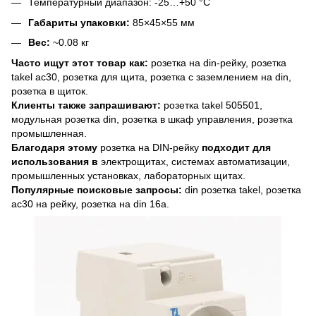
Температурный диапазон: -25…+50 °C
Габариты упаковки:
85×45×55 мм
Вес:
~0.08 кг
Часто ищут этот товар как:
розетка на din-рейку, розетка
takel ac30, розетка для щита, розетка с заземлением на din,
розетка в щиток.
Клиенты также запрашивают:
розетка takel 505501,
модульная розетка din, розетка в шкаф управления, розетка
промышленная.
Благодаря этому
розетка на DIN-рейку
подходит для
использования в
электрощитах, системах автоматизации,
промышленных установках, лабораторных щитах.
Популярные поисковые запросы:
din розетка takel, розетка
ac30 на рейку, розетка на din 16а.