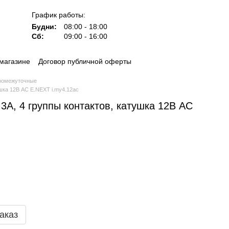
График работы:
Будни:
08:00 - 18:00
Сб:
09:00 - 16:00
магазине
Договор публичной оферты
ромежуточные
ушка 12В AC E.NEXT i.my4.12ac
 3А, 4 группы контактов, катушка 12В AC
аказ