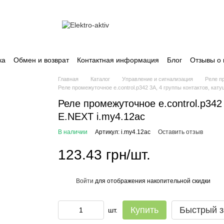
ка
Обмен и возврат
Контактная информация
Блог
Отзывы о 
Главная
Каталог
Управление и сигнализация
Реле п
Реле промежуточное e.control.p342 3А, 4 группы контактов, кат
Реле промежуточное e.control.p342
E.NEXT i.my4.12ac
В наличии
Артикул: i.my4.12ac
Оставить отзыв
123.43 грн/шт.
Войти
для отображения накопительной скидки
%
Купить
Быстрый з
шт.