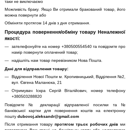
таки не виключаємо
Можливість браку. Якщо Ви отримали бракований товар, його
можна повернути або
Обміняти протягом 14 днів з дня отримання.
Процедура повернення/обміну товару Неналежної
якості:
зателефонуйте на номер +380500554540 та повідомте про
намір повернути оплачений товар;
надішліть нам товар перевізником Нова Пошта.
Дані для відправлення товару:
Відділення Нової Пошти м. Кропивницький, Відділення №2,
вул. Євгена Маланюка, 21
Отримувач Іскра Сергій Віталійович, номер телефону
+380503288820
Повідомте № декларації відправленої посилки та №
банківської картки для повернення коштів на електронну
пошту
dubovoj.aleksandr@gmail.com
Після отримання товару
протягом трьох робочих днів
ми
повертаємо Вам гроші на банківську карту або надсилаємо