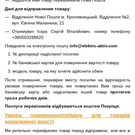
надішліть нам товар перевізником Нова Пошта.
Дані для відправлення товару:
Відділення Нової Пошти м. Кропивницький, Відділення №2,
вул. Євгена Маланюка, 21
Отримувач Іскра Сергій Віталійович, номер телефону
+380503288820
Повідомте на електронну пошту
info@elektro-aktiv.com
№ декларації надісланої посилки
№ банківської картки для повернення вартості товару
модель товару, на яку хочете здійснити обмін
Після отримання, перевірки вмісту посилки на відповідність
умовам повернення товару, ми повертаємо Вам гроші на
банківську карту або надсилаємо інший товар
протягом
трьох робочих днів.
Послуги перевізників відбуваються коштом Покупця.
Умови повернення/обміну для товарів
неналежної якості
Ми ретельно перевіряємо товар перед відправкою, але все ж